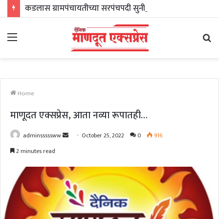
कडलास ग्रामपंचायतीच्या सरपंचपदी सुनीता भजनावळे तर अचकदानी ग्रामपंचायतच्या सरपंचपदी राधाबाई कोळेकर यांची निवड
Menu
Se
fo
Home
माणूदत एक्सप्रेस, आता नव्या रूपातही…
Send
adminsssssww
October 25, 2022
0
916
an
2 minutes read
email