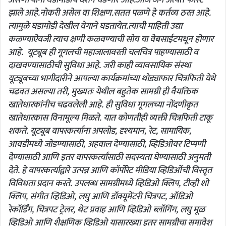
झाले आहे.नोकरी असेल वा शिक्षण.सतत पळणे हे कर्तव्य ठरत आहे.
त्यामुळे घडामोडी देखील वेगाने घडतायेत.त्याची माहिती उद्या
कळण्याऐवजी त्याच क्षणी कळवण्याची सोय या वेबसाईटमधून होणार
आहे. यूट्यूब ही गूगलची महाजालावरती चलचित्र पाहण्यासाठी व
दाखवण्यासाठीची सुविधा आहे. जरी काही व्यावसायिक संस्था
यूट्यूबच्या भागीदारीने आपल्या कार्यक्रमांच्या थोड्याफार चित्रफिती येथे
चढवत असल्या तरी, मुख्यतः येथील बहुतेक सामग्री ही वैयक्तिक
खातेधारकांनीच चढवलेली आहे. ही सुविधा गूगलच्या नोंदणीकृत
खातेधारकास विनामूल्य मिळते. यात कोणतीही व्यक्ती चित्रफिती टाकू
शकते. यूट्यूब वापरकर्त्यांना अपलोड, दृश्यमान, रेट, सामायिक,
आवडीमध्ये जोडण्यासाठी, अहवाल देण्यासाठी, व्हिडिओवर टिप्पणी
देण्यासाठी आणि इतर वापरकर्त्यांसाठी सदस्यता घेण्यासाठी अनुमती
देते. हे वापरकर्त्याद्वारे उत्पन्न आणि कॉर्पोरेट मीडिया व्हिडिओंची विस्तृत
विविधता प्रदान करते. उपलब्ध सामग्रीमध्ये व्हिडिओ क्लिप, टीव्ही शो
क्लिप, संगीत व्हिडिओ, लघु आणि डॉक्यूमेंटरी चित्रपट, ऑडिओ
रेकॉर्डिंग, चित्रपट ट्रेलर, थेट प्रवाह आणि व्हिडिओ ब्लॉगिंग, लघु मूळ
व्हिडिओ आणि शैक्षणिक व्हिडिओ यासारख्या इतर सामग्रीचा समावेश