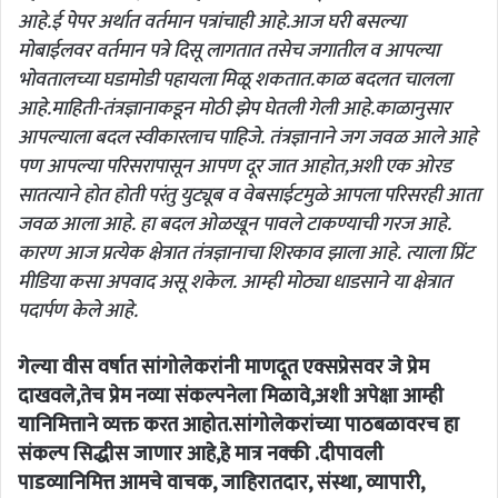
आहे.ई पेपर अर्थात वर्तमान पत्रांचाही आहे.आज घरी बसल्या
मोबाईलवर वर्तमान पत्रे दिसू लागतात तसेच जगातील व आपल्या
भोवतालच्या घडामोडी पहायला मिळू शकतात.काळ बदलत चालला
आहे.माहिती-तंत्रज्ञानाकडून मोठी झेप घेतली गेली आहे.काळानुसार
आपल्याला बदल स्वीकारलाच पाहिजे. तंत्रज्ञानाने जग जवळ आले आहे
पण आपल्या परिसरापासून आपण दूर जात आहोत,अशी एक ओरड
सातत्याने होत होती परंतु युट्यूब व वेबसाईटमुळे आपला परिसरही आता
जवळ आला आहे. हा बदल ओळखून पावले टाकण्याची गरज आहे.
कारण आज प्रत्येक क्षेत्रात तंत्रज्ञानाचा शिरकाव झाला आहे. त्याला प्रिंट
मीडिया कसा अपवाद असू शकेल. आम्ही मोठ्या धाडसाने या क्षेत्रात
पदार्पण केले आहे.
गेल्या वीस वर्षात सांगोलेकरांनी माणदूत एक्सप्रेसवर जे प्रेम
दाखवले,तेच प्रेम नव्या संकल्पनेला मिळावे,अशी अपेक्षा आम्ही
यानिमित्ताने व्यक्त करत आहोत.सांगोलेकरांच्या पाठबळावरच हा
संकल्प सिद्धीस जाणार आहे,हे मात्र नक्की .दीपावली
पाडव्यानिमित्त आमचे वाचक, जाहिरातदार, संस्था, व्यापारी,