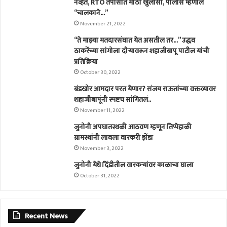
नव्हते, RTO तपासात मोठा खुलासा, पोलीस म्हणाले
“चालकाने…”
November 21, 2022
“ते माझ्या मतदारसंघात येत असतील तर…” उद्धव
ठाकरेंच्या सांगोला दौऱ्यावरून शहाजीबापू पाटील यांची
प्रतिक्रिया
October 30, 2022
बंडखोर आमदार परत येणार? संजय राऊतांच्या वक्तव्यावर
शहाजीबापूंनी स्पष्टच सांगितलं..
November 11, 2022
जुनोनी अपघातस्थळी आठवण म्हणून तिप्पेहाळी
ग्रामस्थांनी लावला वारकरी झेंडा
November 3, 2022
जुनोनी येथे दिंडीतील वारकर्‍यांवर काळाचा घाला
October 31, 2022
Recent News