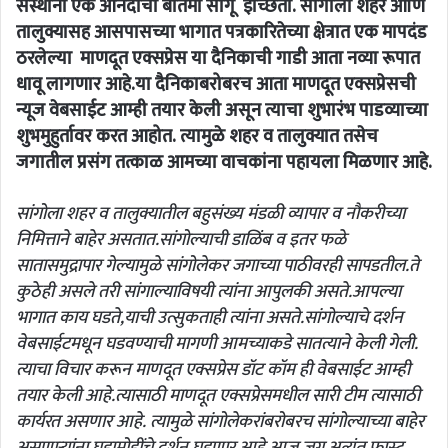
संस्थांना एक आनंदाची बातमी सांगू इच्छितो. सांगोला शहर आणि
तालुक्यासह आसपासच्या भागात पत्रकारितेच्या क्षेत्रात एक मापदंड
ठरलेल्या माणदूत एक्सप्रेस या दैनिकाची गाडी आता नव्या रूपात
धावू लागणार आहे.या दैनिकाबरोबरच आता माणदूत एक्सप्रेसची
न्यूज वेबसाईट आम्ही तयार केली असून त्याचा शुभारंभ पाडव्याच्या
शुभमुहुर्तावर करत आहोत. त्यामुळे शहर व तालुक्यात तसेच
जगातील प्रसंग तत्काळ आमच्या वाचकांना पहायला मिळणार आहे.
सांगोला शहर व तालुक्यातील बहुसंख्य मंडळी व्यापार व नौकरीच्या
निमित्ताने बाहेर असतात.सांगोल्याची डाळिंब व इतर फळे
सातासमुद्रापार गेल्यामुळे सांगोलेकर जगाच्या पाठीवरही सापडतील.ते
कुठेही असले तरी सांगाल्याविषयी त्यांना आपुलकी असते.आपल्या
भागात काय घडते,याची उत्सुकताही त्यांना असते.सांगोल्याचे दर्शन
वेबसाईटमधून घडवण्याची मागणी आमच्याकडे सातत्याने केली गेली.
त्याचा विचार करून माणदूत एक्सप्रेस डॉट कॉम ही वेबसाईट आम्ही
तयार केली आहे.त्यासाठी माणदूत एक्सप्रेसमधील सारी टीम त्यासाठी
कार्यरत असणार आहे. त्यामुळे सांगोलेकरांबरोबरच सांगोल्याच्या बाहेर
असणार्‍यांना घडामोडींचे दर्शन घडणार आहे.आज जग अत्यंत फास्ट