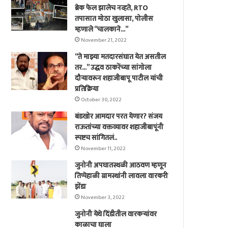
ब्रेक फेल झालेच नव्हते, RTO
तपासात मोठा खुलासा, पोलीस
म्हणाले “चालकाने…”
November 21, 2022
“ते माझ्या मतदारसंघात येत असतील
तर…” उद्धव ठाकरेंच्या सांगोला
दौऱ्यावरून शहाजीबापू पाटील यांची
प्रतिक्रिया
October 30, 2022
बंडखोर आमदार परत येणार? संजय
राऊतांच्या वक्तव्यावर शहाजीबापूंनी
स्पष्टच सांगितलं..
November 11, 2022
जुनोनी अपघातस्थळी आठवण म्हणून
तिप्पेहाळी ग्रामस्थांनी लावला वारकरी
झेंडा
November 3, 2022
जुनोनी येथे दिंडीतील वारकर्‍यांवर
काळाचा घाला