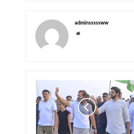
adminsssssww
Website