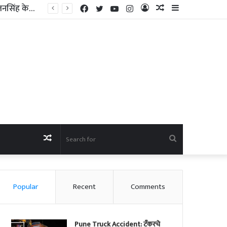
कडलास ग्रामपंचायतीच्या सरपंचपदी सुनीता भजनावळे तर अचकदानी ग्रामपंचायतच्या सरपंचपदी राधाबाई कोळेकर यांची निवड
Facebook
Twitter
YouTube
Instagram
Log
Random
Sidebar
In
Article
Random
Search
Article
for
Popular
Recent
Comments
Pune Truck Accident: टँकरचे