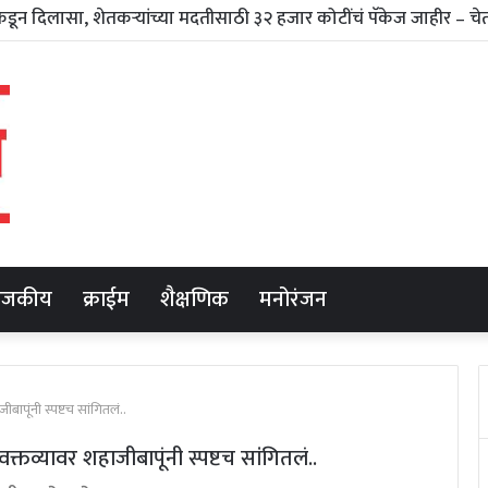
ाजकीय
क्राईम
शैक्षणिक
मनोरंजन
ापूंनी स्पष्टच सांगितलं..
तव्यावर शहाजीबापूंनी स्पष्टच सांगितलं..