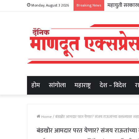
Monday, August 3 2026
Breaking News
होम
सांगोला
महाराष्ट्र
देश – विदेश
र
Home
/
बंडखोर आमदार परत येणार? संजय राऊतांच्या वक्तव्यावर शहाजीब
बंडखोर आमदार परत येणार? संजय राऊतांच्या वक्