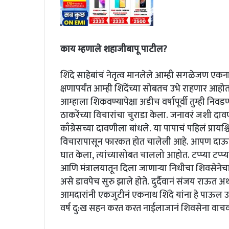
काय म्हणाले शहाजीबापू पाटील?
शिंदे साहेबांचं नेतृत्व मानलेले आम्ही सगळेजण एकन
क्षणापर्यंत आम्ही शिंदेंच्या सोबतच उभे राहणार आ
आम्हाला शिकवण्यापेक्षा अडीच वर्षापूर्वी तुम्ही नि
ठाकरेंच्या विचारांचा चुराडा केला. जनावरं जशी दावण
काँग्रेसच्या दावणीला बांधले. या पापाचं पहिलं प्रा
विचारापासून फारकत होत चालेली आहे. आपण दाऊदच्
घात केला, त्यांच्यासोबत चाललो आहोत. टप्प्या टप्प्
आणि मंत्रालयातून दिला जाणाऱ्या निधीचा शिवसेनेचा
असे डावपेच सुरु झाले होते. दुर्दैवानं संजय राऊत अथ
आमदारांनी एकजुटीनं एकनाथ शिंदे यांना हे पाऊल 
वर्ष दु:ख सहन करत करत नाईलाजानं शिवसेना वाचव