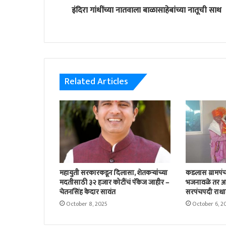
इंदिरा गांधींच्या नातवाला बाळासाहेबांच्या नातूची साथ
Related Articles
महायुती सरकारकडून दिलासा, शेतकऱ्यांच्या
कडलास ग्रामपंच
मदतीसाठी ३२ हजार कोटींचं पॅकेज जाहीर –
भजनावळे तर अच
चेतनसिंह केदार सावंत
सरपंचपदी राधा
October 8, 2025
October 6, 2