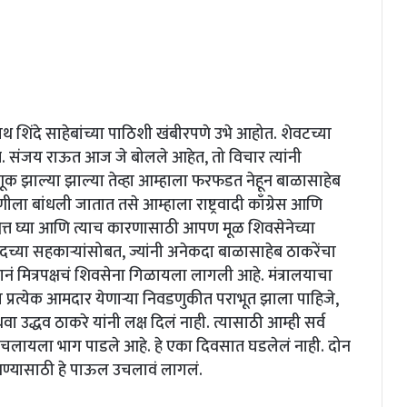
ाथ शिंदे साहेबांच्या पाठिशी खंबीरपणे उभे आहोत. शेवटच्या
होत. संजय राऊत आज जे बोलले आहेत, तो विचार त्यांनी
वडणूक झाल्या झाल्या तेव्हा आम्हाला फरफडत नेहून बाळासाहेब
ीला बांधली जातात तसे आम्हाला राष्ट्रवादी काँग्रेस आणि
यश्चित्त घ्या आणि त्याच कारणासाठी आपण मूळ शिवसेनेच्या
या सहकाऱ्यांसोबत, ज्यांनी अनेकदा बाळासाहेब ठाकरेंचा
यानं मित्रपक्षचं शिवसेना गिळायला लागली आहे. मंत्रालयाचा
 प्रत्येक आमदार येणाऱ्या निवडणुकीत पराभूत झाला पाहिजे,
वा उद्धव ठाकरे यांनी लक्ष दिलं नाही. त्यासाठी आम्ही सर्व
उचलायला भाग पाडले आहे. हे एका दिवसात घडलेलं नाही. दोन
ण्यासाठी हे पाऊल उचलावं लागलं.