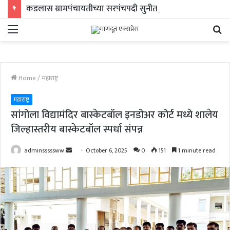
कडलास ग्रामपंचायतीच्या सरपंचपदी सुनीता भजनावळे तर अचकदानी ग्रामपंचायतच्या सरपंचपदी राधाबाई कोळेकर यांची निवड
Menu
Se
fo
Home
/
महाराष्ट्र
महाराष्ट्र
सांगोला विद्यामंदिर बास्केटबॉल इनडोअर कोर्ट मध्ये शालेय
जिल्हास्तरीय बास्केटबॉल स्पर्धा संपन्न
Send
adminsssssww
October 6, 2025
0
151
1 minute read
an
email