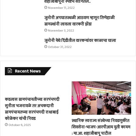
शहाजीबापूंनी स्पष्टच सांगितलं..
November 11, 2022
जुनोनी अपघातस्थळी आठवण म्हणून तिप्पेहाळी
ग्रामस्थांनी लावला वारकरी झेंडा
November 3, 2022
जुनोनी येथे दिंडीतील वारकर्‍यांवर काळाचा घाला
October 31, 2022
Recent News
कडलास ग्रामपंचायतीच्या सरपंचपदी
सुनीता भजनावळे तर अचकदानी
ग्रामपंचायतच्या सरपंचपदी राधाबाई
कोळेकर यांची निवड
स्थानिक स्वराज्य संस्थेच्या निवडणुकीत
October 6, 2025
शिवसेना-भाजप-आरपीआय युती कायम
: मा.आ. शहाजीबापू पाटील