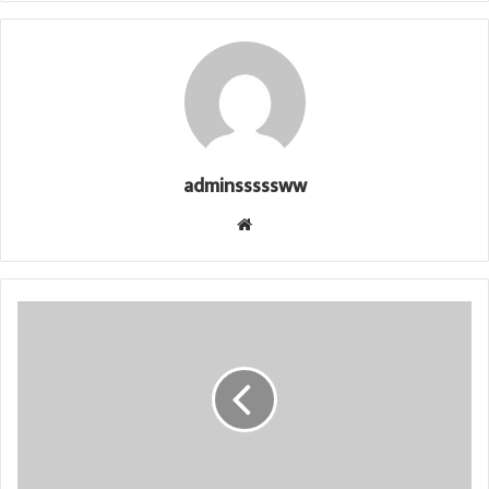
adminsssssww
Website