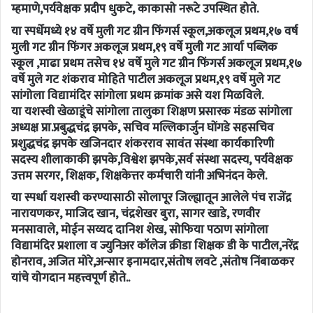
म्हमाणे,पर्यवेक्षक प्रदीप धुकटे, काकासो नरूटे उपस्थित होते.
या स्पर्धेमध्ये १४ वर्षे मुली गट ग्रीन फिंगर्स स्कूल,अकलूज प्रथम,१७ वर्ष
मुली गट ग्रीन फिंगर अकलूज प्रथम,१९ वर्षे मुली गट आर्या पब्लिक
स्कूल ,माढा प्रथम तसेच १४ वर्षे मुले गट ग्रीन फिंगर्स अकलूज प्रथम,१७
वर्षे मुले गट शंकराव मोहिते पाटील अकलूज प्रथम,१९ वर्षे मुले गट
सांगोला विद्यामंदिर सांगोला प्रथम क्रमांक असे यश मिळविले.
या यशस्वी खेळाडूंचे सांगोला तालुका शिक्षण प्रसारक मंडळ सांगोला
अध्यक्ष प्रा.प्रबुद्धचंद्र झपके, सचिव मल्लिकार्जुन घोंगडे सहसचिव
प्रशुद्धचंद्र झपके खजिनदार शंकरराव सावंत संस्था कार्यकारिणी
सदस्य शीलाकाकी झपके,विश्वेश झपके,सर्व संस्था सदस्य, पर्यवेक्षक
उत्तम सरगर, शिक्षक, शिक्षकेत्तर कर्मचारी यांनी अभिनंदन केले.
या स्पर्धा यशस्वी करण्यासाठी सोलापूर जिल्ह्यातून आलेले पंच राजेंद्र
नारायणकर, माजिद खान, चंद्रशेखर बुरा, सागर खाडे, रणवीर
मनसावाले, मोईन सय्यद दानिश शेख, सोफिया पठाण सांगोला
विद्यामंदिर प्रशाला व ज्युनिअर कॉलेज क्रीडा शिक्षक डी के पाटील,नरेंद्र
होनराव, अजित मोरे,अन्सार इनामदार,संतोष लवटे ,संतोष निंबाळकर
यांचे योगदान महत्त्वपूर्ण होते..