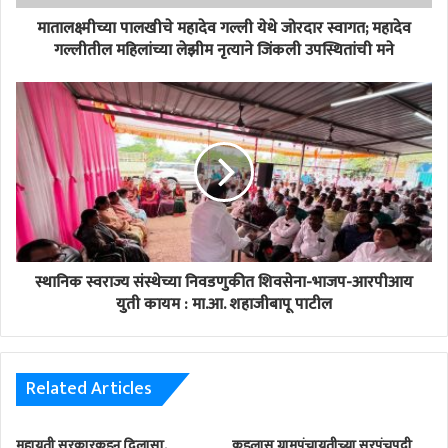
मातालक्ष्मीच्या पालखीचे महादेव गल्ली येथे जोरदार स्वागत; महादेव
गल्लीतील महिलांच्या लेझीम नृत्याने जिंकली उपस्थितांची मने
स्थानिक स्वराज्य संस्थेच्या निवडणुकीत शिवसेना-भाजप-आरपीआय
युती कायम : मा.आ. शहाजीबापू पाटील
Related Articles
महायुती सरकारकडून दिलासा,
कडलास ग्रामपंचायतीच्या सरपंचपदी