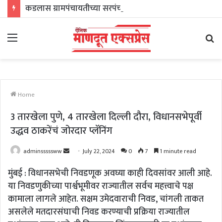
कडलास ग्रामपंचायतीच्या सरपंचपदी सुनीता भजनावळे तर अचकदानी ग्रामपंचायतच्या सरपंचपदी राधाबाई कोळेकर यांची निवड
Menu
Se
fo
Home
3 तारखेला पुणे, 4 तारखेला दिल्ली दौरा, विधानसभेपूर्वी
उद्धव ठाकरेंचं जोरदार प्लॅनिंग
Send
adminsssssww
July 22, 2024
0
7
1 minute read
an
मुंबई : विधानसभेची निवडणूक अवघ्या काही दिवसांवर आली आहे.
email
या निवडणुकीच्या पार्श्वभूमीवर राज्यातील सर्वच महत्त्वाचे पक्ष
कामाला लागले आहेत. सक्षम उमेदवाराची निवड, चांगली ताकत
असलेले मतदारसंघाची निवड करण्याची प्रक्रिया राज्यातील