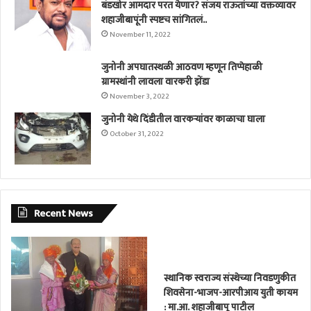
बंडखोर आमदार परत येणार? संजय राऊतांच्या वक्तव्यावर
शहाजीबापूंनी स्पष्टच सांगितलं..
November 11, 2022
जुनोनी अपघातस्थळी आठवण म्हणून तिप्पेहाळी
ग्रामस्थांनी लावला वारकरी झेंडा
November 3, 2022
जुनोनी येथे दिंडीतील वारकर्‍यांवर काळाचा घाला
October 31, 2022
Recent News
स्थानिक स्वराज्य संस्थेच्या निवडणुकीत
शिवसेना-भाजप-आरपीआय युती कायम
: मा.आ. शहाजीबापू पाटील