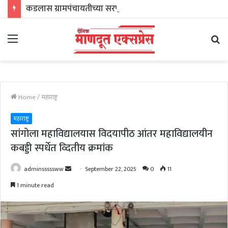
कडलास ग्रामपंचायतीच्या सरपंचपदी सुनीता भजनावळे तर अचकदानी ग्रामपंचायतच्या सरपंचपदी राधाबाई कोळेकर यांची निवड
Menu
Se
fo
Home
/
महाराष्ट्र
महाराष्ट्र
सांगोला महाविद्यालयास विदयापीठ आंतर महाविद्यालयीन
कबड्डी स्पर्धेत व्दितीय क्रमांक
Send
adminsssssww
September 22, 2025
0
11
an
1 minute read
email