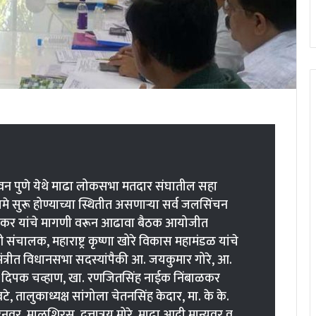
भवन पुणे येथे माढा लोकसभा मतदार संघातील सहा
े सुरू होण्याच्या स्थितीत असणाऱ्या सर्व जलसिंचन
ाळकर यांचे मागणी वरून आढावा बैठक आयोजीत
 संचालक, महाराष्ट्र कृष्णा खोरे विकास महामंडळ यांचे
ंत्रीत विधानसभा सदस्यांपैकी आ. जयकुमार गोरे, आ.
. दिपक चव्हाण, खा. रणजितसिंह नाईक निंबाळकर
, तालुकाध्यक्ष सांगोला चेतनसिंह केदार, मा. के के.
र, माळशिरस, दत्तात्रय मोरे. माढा आदी मान्यवर व