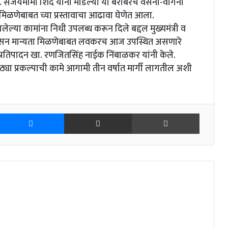
ंजयमामा शिंदे यांनी मोडल्या या बरोबरच वसना-वांगना
भ मिळणेबाबत च्या प्रस्तावाचा आढावा घेणेत आला.
ालेल्या कामांना निधी उपलब्ध करून दिले बद्दल मुख्यमंत्री व
ांना शासन मान्यता मिळणेबाबत लवकरच आज उपस्थित असणारे
प्रतिपादन खा. रणजितसिंह नाईक निंबाळकर यांनी केले.
ठ्या प्रकल्पाची कामे आगामी तीन वर्षात मार्गी लागतील अशी
witter
Messenger
Share via Email
Print