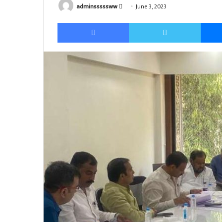
Send
adminsssssww
June 3, 2023
an
Facebook
Twitter
email