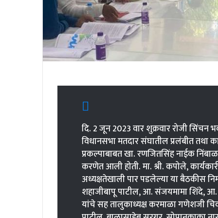
दि. 2 जून 2023 वार शुक्रवार रोजी सिंचन 
विधानसभा मतदार संघातील प्रलंबीत तथा काम
प्रकल्पाबाबत खा. रणजितसिंह नाईक निंब
करणेत आली होती. मा. श्री. कपोले, कार्यकारी
अध्यक्षतेखाली पार पडलेल्या या बैठकीस निम
शहाजीबापू पाटील, आ. संजयमामा शिंदे, आ
यांचे सह तालुकाध्यक्ष करमाळा गणेशजी चिवटे
पाटील, बाळासाहेब सरगर, सोपानकाका नारनव