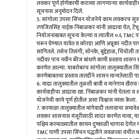
लवकर पूर्ण होणेकामी कराव्या लागणान्या कार्यवाही
सूचनास अनुमोदन दिले.
5. सांगोला उपसा सिंचन योजनेचे काम लवकरच सुरु
रणजितसिंह नाईक निंबाळकर यांनी आढावा घेत, टेंभू 
नियोजनाबाबत सूचना केल्या व त्यातील ०.६ TMC पाण
भरून घेण्यात यावेत व कोरडा आणि अप्रूका नदीत पा
सांगितले. तसेच तिसंगी, सोनके, बुद्देहाळ, चिंचोली 
नदीवर पाच नवीन बॅरेज बांधणे कामी प्रस्ताव शासन
करणेत आल्या. याबरोबरच सांगोला तालुक्यातील सिं
करणेबाबतचा प्रस्ताव तातडीने शासन मान्यतेसाठी पा
6. माढा तालुक्यातील तुळशी बावी व मानेगाव खैराव 
कार्यवाहीचा आढावा खा. निंबाळकर यांनी घेतला व 
योजनेची कामे पूर्ण होतील असा विश्वास व्यक्त केला.
7. करमाळा तालुक्यातील मांगेवाडी तलावाचा समावेश
लवकर शासनास मंजूरीसाठी सादर करणेत यावा, या 
पश्चिम करमाळ्यातील कायम दुष्काळी भागास देणेत या
TMC पाणी उपसा सिंचन पद्धतीने जवळच्या वंचीत भा