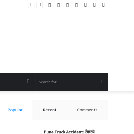
कडलास ग्रामपंचायतीच्या सरपंचपदी सुनीता भजनावळे तर अचकदानी ग्रामपंचायतच्या सरपंचपदी राधाबाई कोळेकर यांची निवड
Facebook
Twitter
YouTube
Instagram
Log
Random
Sidebar
In
Article
Random
Search
Article
for
Popular
Recent
Comments
Pune Truck Accident: टँकरचे