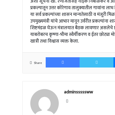
अशा सूचना खा. रणजितसिंह नाईक निंबाळकर व आ. स
प्रकल्पातून उत्तर कोरेगाव तालुक्यातील गावांना ला
या सर्व प्रकल्पांच्या शासन मान्यतेसाठी व मंजूरी मिळ
उपमुख्यमंत्री यांचे आभार मानून उर्वरीत प्रकल्प
शिष्टमंडळ घेऊन मंत्रालयात बैठक लावणार असलेचे 
याबरोबरच कृष्णा-भीमा स्थैर्यीकरण व ईतर छोट्या मो
खात्री तथा विश्वास व्यक्त केला.
Facebook
T
Share
adminsssssww
Website