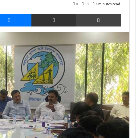
0
38
3 minutes read
Messenger
Share via Email
Print