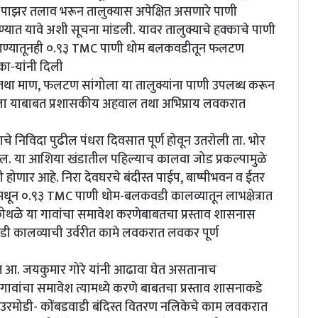
 पाझर तलाव भरून तालुक्यास अपेक्षित असणारे पाणी
्यात यावे अशी सूचना मांडली. यावर तालुक्याचे हक्काचे पाणी
त पाण्यातूनही ०.९३ TMC पाणी धोम बलकवडीतून फलटण
ा-यांनी दिली
था माण, फलटण सांगोला या तालुक्यांना पाणी उपलब्ध करून
 आला याबाबत प्रशासकीय अहवाल तथा अभिप्राय लवकरात
े निविदा पुढील पंधरा दिवसात पूर्ण होवून उतरोली ता. भोर
ईल. या आशिया खंडातील पहिल्याच कालवा जोड प्रकल्पामुळे
ोणार आहे. निरा देवघरचे बंदीस्त पाईप, बाष्पीभवन व ईतर
 मधून ०.९३ TMC पाणी धोम-बलकवडी कालव्यातून लाभक्षेत्रात
व कोथळे या गावांचा समावेश करणेबाबतचा प्रस्ताव शासनास
ी कालव्याची उर्वरीत कामे लवकरात लवकर पूर्ण
बत आ. जयकुमार गोरे यांनी आढावा घेत असतानाच
गावांचा समावेश त्यामध्ये करणे बाबतचा प्रस्ताव शासनाकडे
च उरमोडी- कोंबडवाडी बंदिस्त वितरण नलिकेचे काम लवकरात