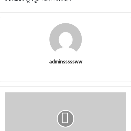
adminsssssww
Website