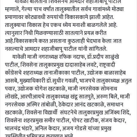
यावेळी बोलताना शिवसेनेचे आमदार शहाजीबापू पाटील
म्हणाले, गेल्या पाच वर्षांत तालुक्यातील सर्वच गावांमध्ये मोठ्या
प्रमाणावर कोट्यावधी रुपयांची विकासकामे झाली आहेत.
तालुक्याचा विकास हेच एकच ध्येय मनाशी बाळगलेले आहे.
त्यानुसार निधी मिळवण्यासाठी सातत्याने प्रयत्न करीत
आहे.विकासकामे करत असताना कुठलाही भेदभाव केला जात
नसल्याचे आमदार शहाजीबापू पाटील यांनी सांगितले.
यावेळी माजी नगराध्यक्ष रफिक नदाफ, डॉ.प्रदीप साळुंखे
पाटील, शिवसेना तालुकाप्रमुख दादासाहेब लवटे, राष्ट्रवादी
काँग्रेसचे शहराध्यक्ष तानाजीकाका पाटील, उद्योजक बाळासाहेब
आसबे, मुख्याधिकारी डॉ.सुधीर गवळी, भाजपचे तालुकाध्यक्ष अतुल
पवार, उद्योजक योगेश खटकाळे, माजी नगरसेवक सोमनाथ
लोखंडे, आरपीआयचे तालुकाध्यक्ष खंडू सातपुते, अरुण बिले, माजी
नगरसेवक अस्मिर तांबोळी, ठेकेदार आनंद खटकाळे, समाधान
खटकाळे, शिवसेना विद्यार्थी संघटनेचे तालुकाप्रमुख अजिंक्य शिंदे,
शिवसेना शहरप्रमुख समीर पाटील, पोपट खाटीक, संजय केदार,
भालचंद्र भंडारे, अनिल केदार, अजय गोडसे यांच्या प्रमुख
उपस्थितीत भूमिपूजन करण्यात आले.